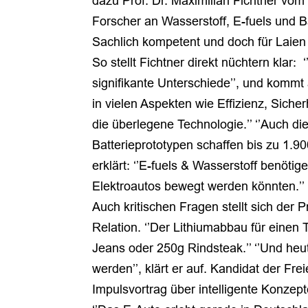
dazu Prof. Dr. Maximilian Fichtner vom
Forscher an Wasserstoff, E-fuels und Ba
Sachlich kompetent und doch für Laien 
So stellt Fichtner direkt nüchtern klar:
signifikante Unterschiede’’, und kommt 
in vielen Aspekten wie Effizienz, Siche
die überlegene Technologie.’’ ‘’Auch die
Batterieprototypen schaffen bis zu 1.9
erklärt: ‘’E-fuels & Wasserstoff benöti
Elektroautos bewegt werden könnten.’’
Auch kritischen Fragen stellt sich der
Relation. ‘’Der Lithiumabbau für einen
Jeans oder 250g Rindsteak.’’ ‘’Und heu
werden’’, klärt er auf. Kandidat der Fr
Impulsvortrag über intelligente Konzep