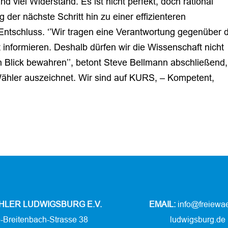
d viel Widerstand. Es ist nicht perfekt, doch rational
g der nächste Schritt hin zu einer effizienteren
Entschluss. ‘’Wir tragen eine Verantwortung gegenüber
t informieren. Deshalb dürfen wir die Wissenschaft nicht
n Blick bewahren’’, betont Steve Bellmann abschließend,
 Wähler auszeichnet. Wir sind auf KURS, – Kompetent,
HLER LUDWIGSBURG E.V.
EMAIL:
info@freiewae
e-Breitenbach-Strasse 38
ludwigsburg.de