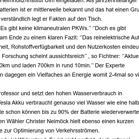
 Helmholtz-Institut Ulm eingeladen. Als jahrzehntelanger
tterien ist er mittlerweile bekannt und das hat einen Gr
verständlich legt er Fakten auf den Tisch.
 ‘’Es gibt keine klimaneutralen PKWs.’’ ‘’Doch es gibt
am Ende zu einem klaren Fazit: ‘’Das reinelektrische Aut
rheit, Rohstoffverfügbarkeit und den Nutzerkosten eindeu
 Forschung scheint aussichtsreich’’ , so Fichtner: ‘’Aktue
00km und laden 700km in rund 10min.’’ Der Experte
gen dagegen ein Vielfaches an Energie womit 2-4mal so v
 Professor und setzt den hohen Wasserverbrauch in
 Tesla Akku verbraucht genauso viel Wasser wie eine hal
te schon können bis zu 90% der Batterie wiederverwerte
eien Wähler Christer Neimöck hielt ebenso einen kurzen
te zur Optimierung von Verkehrsströmen.