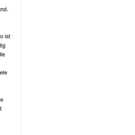
und.
o ist
tig
lle
iele
be
t