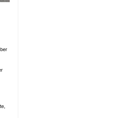
über
er
te,