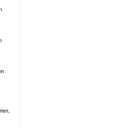
n
n
en
rien,