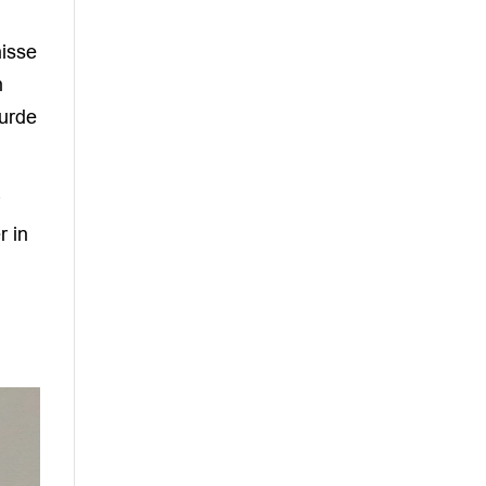
nisse
n
wurde
r
r in