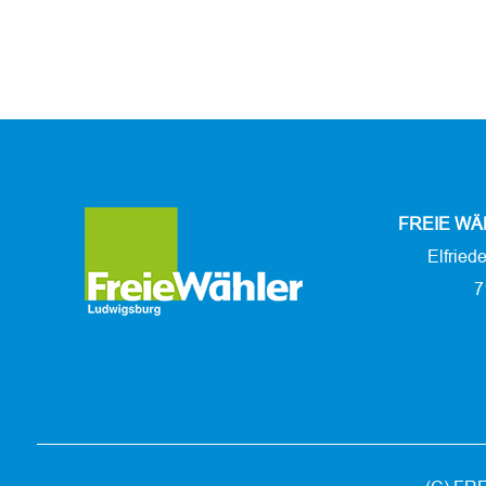
FREIE WÄ
Elfried
7