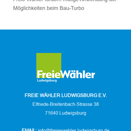
Möglichkeiten beim Bau-Turbo
FREIE WÄHLER LUDWIGSBURG E.V.
Elfriede-Breitenbach-Strasse 38
71640 Ludwigsburg
EMAIL:
info@freiewaehler-ludwigsburg.de