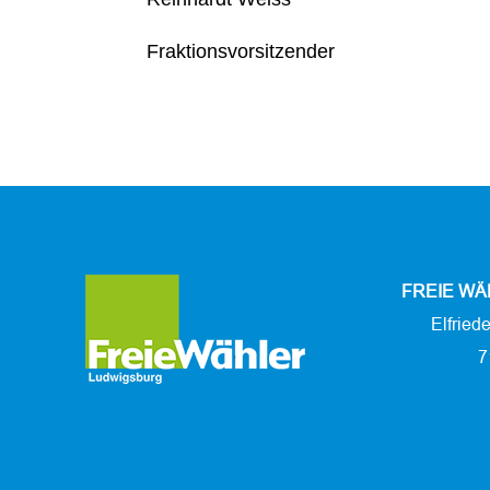
Fraktionsvorsitzender
FREIE WÄ
Elfried
7